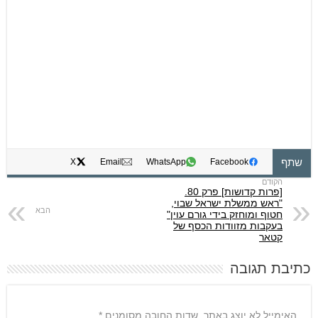
שתף
X
Email
WhatsApp
Facebook
[פרות קדושות] פרק 80.
"ראש ממשלת ישראל שבוי,
חטוף ומוחזק בידי גורם עוין"
בעקבות מזוודות הכסף של
קטאר
כתיבת תגובה
האימייל לא יוצג באתר.
שדות החובה מסומנים
*