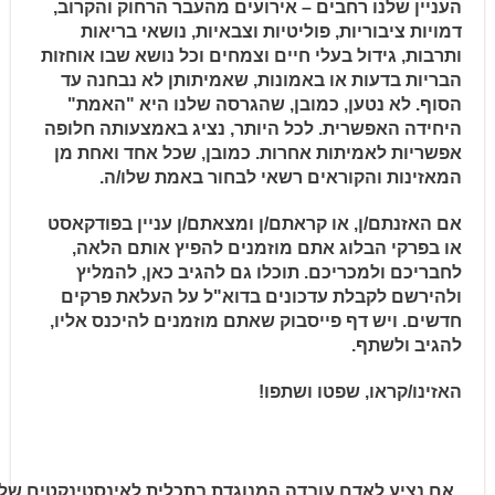
העניין שלנו רחבים – אירועים מהעבר הרחוק והקרוב,
דמויות ציבוריות, פוליטיות וצבאיות, נושאי בריאות
ותרבות, גידול בעלי חיים וצמחים וכל נושא שבו אוחזות
הבריות בדעות או באמונות, שאמיתותן לא נבחנה עד
הסוף. לא נטען, כמובן, שהגרסה שלנו היא "האמת"
היחידה האפשרית. לכל היותר, נציג באמצעותה חלופה
אפשריות לאמיתות אחרות. כמובן, שכל אחד ואחת מן
המאזינות והקוראים רשאי לבחור באמת שלו/ה.
אם האזנתם/ן, או קראתם/ן ומצאתם/ן עניין בפודקאסט
או בפרקי הבלוג אתם מוזמנים להפיץ אותם הלאה,
לחבריכם ולמכריכם. תוכלו גם להגיב כאן, להמליץ
ולהירשם לקבלת עדכונים בדוא"ל על העלאת פרקים
חדשים. ויש דף פייסבוק שאתם מוזמנים להיכנס אליו,
להגיב ולשתף.
האזינו/קראו, שפטו ושתפו!
אם נציע לאדם עובדה המנוגדת בתכלית לאינסטינקטים שלו,