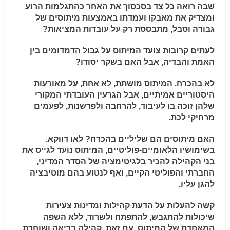
שבה רואה כל צד בסכסוך את האחר כהתגלמות הרוע
ומצדיק את מאבקו ועמדתו באמצעות מיתוסים של
גבורה וסבל, מתבססת רק על עובדות המציאות?
לעתים קרובות צועד המיתוס על גבול הדמדומים בין
האמת והבדיה, אבל האם בשקר יסודו?
לא בהכרח. המיתוס מושתת, לא אחת, על מאורעות
היסטוריים אמיתיים, אבל הגרעין העובדתי המקורי
שלהן זוכה בו לעיבוד, להרחבה ולפרשנות, לפעמים
מרחיקי לכת.
האם מיתוסים הם שליליים בהכרח? לאו דווקא.
בשימושיו הלאומיים-פוליטיים, המיתוס נועד לגייס את
בני הקהילה להכיר בלגיטימציה של הסדר המדיני,
החברתי והפוליטי הקיים, ואף לנטוע בהם מוטיבציה
להגן עליו.
קשה להעלות על הדעת קהילות ומדינות צעירות
שיכולות להתגבש, להתפתח ולשרוד, ללא השפה
המאחדת של המיתוס. עם זאת, קהילה בריאה ושוחרת