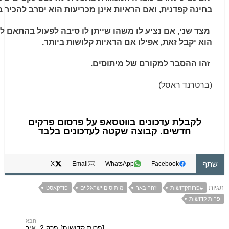
בחינה קפדנית, ואם הראיות אינן מכריעות הוא יסרב להכיר 
מצד שני, אם נציע לו משהו שייתן לו סיבה לפעול בהתאם ל
הוא יקבל זאת, אפילו אם הראיות קלושות ביותר.
זהו ההסבר למקורם של מיתוסים.
(ברטרנד ראסל)
לקבלת עדכונים בווטסאפ על פרסום פרקים
חדשים. קבוצה שקטה לעדכונים בלבד
שתף
X
Email
WhatsApp
Facebook
תגיות
#פרותקדושות
יזהר באר
מיתוסים ישראליים
פודקאסט
פרות קדושות
[פרות קדושות] פרק 2. איך