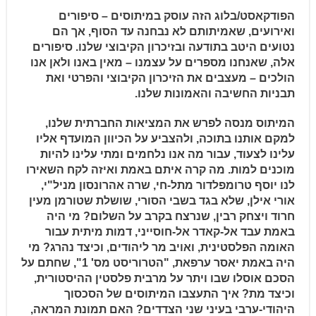
הפודקאסט/בלוג הזה עוסק במיתוסים – סיפורים
ואירועים, שאמיתותם לא נבחנה עד הסוף, אך הם
נטועים היטב בתודעה ובזיכרון הקיבוצי שלנו. סיפורים
אלה, שאנחנו מספרים על עצמנו – מאין באנו ולאן אנו
הולכים – מעצבים את הזיכרון הקיבוצי והפרטי ואת
תבניות החשיבה והאמונות שלנו.
המיתוס מנסה לפרש את המציאות החברתית שלנו,
למקם אותנו בתוכה, ולהצביע על הכיוון המועדף אליו
עלינו לצעוד, עבור מה אנו נלחמים ומתי עלינו להיות
מוכנים למות. מה קרה איתם באמת ואיזה לקח השאירו
לנו יוסף טרומפלדור מתל-חי, שרה אהרונסון מניל"י,
אורי אילן, שלא בגד בשבי הסורי, שושלת שטורמן מעין
חרוד ויצחק רבין, שנרצח בקרב על השלום? מי היה
באמת עבד אל-קאדר אל-חוסייני, דמות מיתית עבור
האומה הפלסטינית, ואויב מר ליהודים, וכיצד נהרג? מי
היה באמת יאסר ערפאת, "הטרוריסט מס' 1", שחתם על
הסכם אוסלו שבו ויתר על מרבית פלסטין ההיסטורית,
וכיצד מת? איך התעצבו המיתוסים של הסכסוך
היהודי-ערבי בעיני שני הצדדים? האם תמונת המראה,