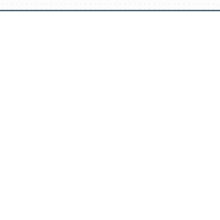
דלג
תוכן