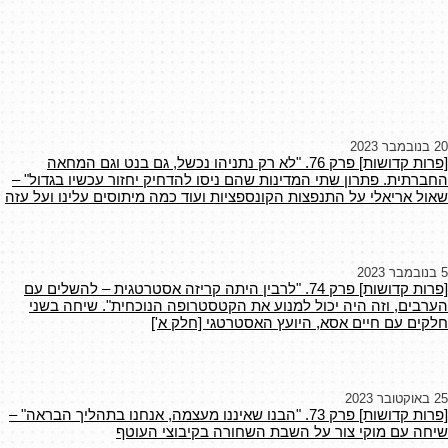
20 בנובמבר 2023
[פרות קדושות] פרק 76. "לא רק נתניהו נכשל, גם בנט וגם המחאה
החברתית. פתרון שתי המדינות שהם ניסו להדחיק יחזור עכשיו בגדול" –
שאול אריאלי על התנפצות הקונספציות ועוד כמה מיתוסים עלינו ועל עזה
5 בנובמבר 2023
[פרות קדושות] פרק 74. "לרבין היתה קריזה אסטרטגית – להשלים עם
הערבים, וזה היה יכול למנוע את הקטסטרופה הנוכחית". שיחה בשני
חלקים עם חיים אסא, היועץ האסטרטגי [חלק א']
25 באוקטובר 2023
[פרות קדושות] פרק 73. "הבנו שאיננו מעצמה, אנחנו בתהליך הבראה" –
שיחה עם מוקי צור על השבת השחורה בקיבוצי העוטף