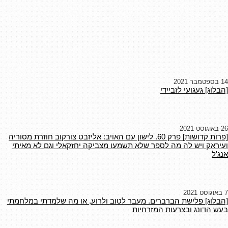
14 בספטמבר 2021
[הבלוג] געגועי לזביידי
26 באוגוסט 2021
[פרות קדושות] פרק 60. לישון עם האויב: אליזבט צורקוב חוזרת מסוריה
ועיראק ויש לה מה לספר שלא תשמעו מצביקה יחזקאלי וגם לא מאיתי
אנג'ל
7 באוגוסט 2021
[הבלוג] פלישת הברברים. מעבר לטוב ולרוע, או מה שלמדתי במלחמתי
בעש הדונג ובצרעות המזרחיות