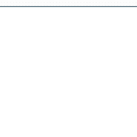
דלג
תוכן