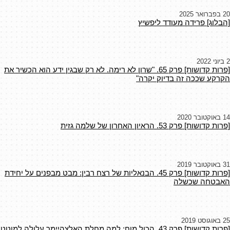
20 בפברואר 2025
[הבלוג] פרידה מעודד ליפשיץ
2 ביוני 2022
[פרות קדושות] פרק 65. "שרון לא רימה. לא רק שבגין ידע הוא הכשיר את
הקרקע שככה זה בדיוק יקרה"
14 באוקטובר 2020
[פרות קדושות] פרק 53. הראיון האחרון של שלמה גזית
31 באוקטובר 2019
[פרות קדושות] פרק 45. הבנאליות של רצח רבין: מבט מבפנים על יחידת
האבטחה שכשלה
25 באוגוסט 2019
[פרות קדושות] פרק 43. הכול מוח: למה מחלת האלצהיימר עלולה למוטט