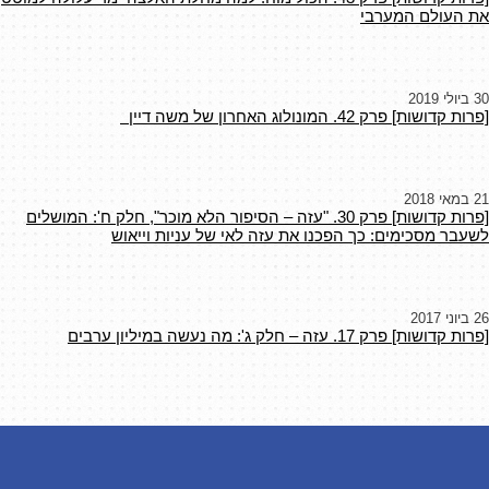
את העולם המערבי
30 ביולי 2019
[פרות קדושות] פרק 42. המונולוג האחרון של משה דיין
21 במאי 2018
[פרות קדושות] פרק 30. "עזה – הסיפור הלא מוכר", חלק ח': המושלים
לשעבר מסכימים: כך הפכנו את עזה לאי של עניות וייאוש
26 ביוני 2017
[פרות קדושות] פרק 17. עזה – חלק ג': מה נעשה במיליון ערבים