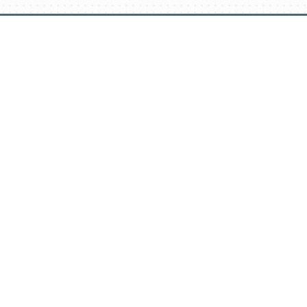
דלג
תוכן