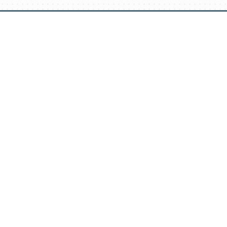
דלג
תוכן