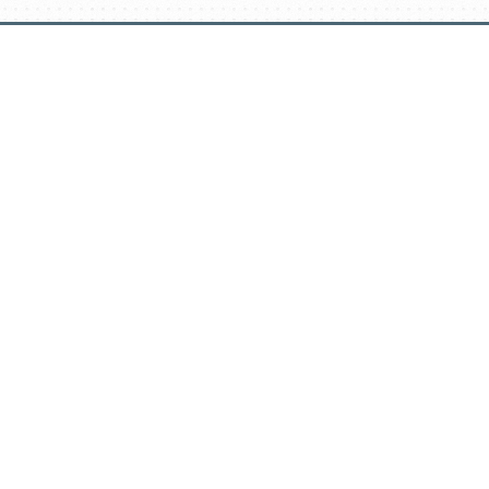
דלג
תוכן