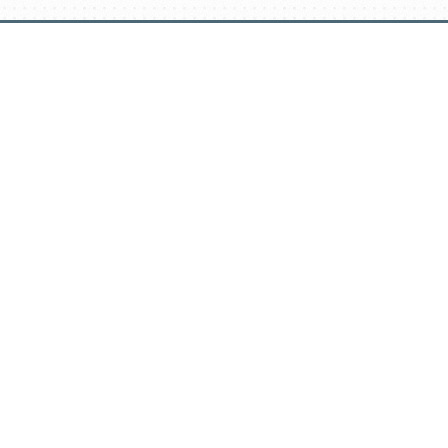
דלג
תוכן