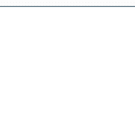
דלג
תוכן