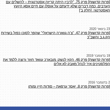
[פרות קדושות] פרק 75. "לרבין היתה קריזה אסטרטגית – להשלים עם
הערבים. כמה דברים שלא ידעתם על אוסלו עם חיים אסא היועץ
האסטרטגי. [חלק ב']
23 בינואר 2020
[פרות קדושות] פרק 47. "צ'ה גווארה הישראלי" שהפך לסוכן כפול בשירות
הק.ג.ב והשב"כ
19 בדצמבר 2019
[פרות קדושות] פרק 46. הקץ לנשק: מובארכ עוואד חוזר ורוצה ללמד את
הפלסטינים איך לנהל מאבק לא אלים
2 בדצמבר 2016
[פרות קדושות] פרק 8. יאסר ערפאת – סודות חייו ומותו