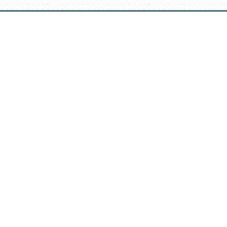
דלג
תוכן