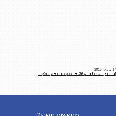
17 בינואר 2019
[פרות קדושות [ פרק 36. אי-צדק תחת אש, חלק ב
מחפשים משהו?