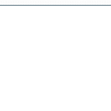
דלג
תוכן