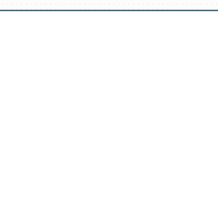
דלג
תוכן