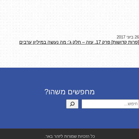
26 ביוני 2017
[פרות קדושות] פרק 17. עזה – חלק ג': מה נעשה במיליון ערבים
מחפשים משהו?
יפוש
כל הזכויות שמורות ליזהר באר.