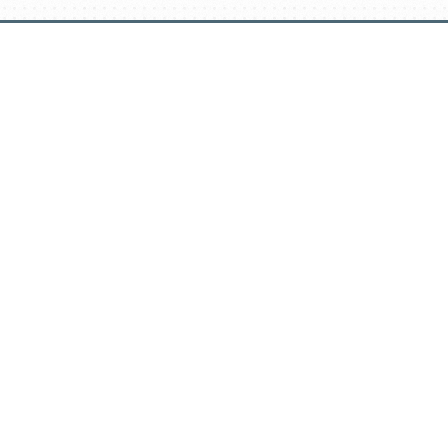
דלג
תוכן