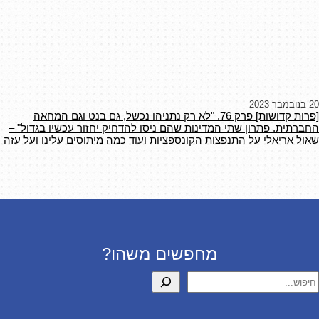
20 בנובמבר 2023
[פרות קדושות] פרק 76. "לא רק נתניהו נכשל, גם בנט וגם המחאה
החברתית. פתרון שתי המדינות שהם ניסו להדחיק יחזור עכשיו בגדול" –
שאול אריאלי על התנפצות הקונספציות ועוד כמה מיתוסים עלינו ועל עזה
מחפשים משהו?
יפוש