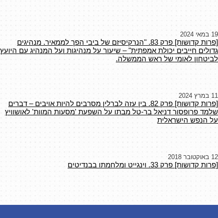
19 במאי 2024
[פרות קדושות] פרק 83. ‫"הנרקיסיזם של ביבי הפך לממאיר. מנהיגים
גדולים חייבים יכולת אמפתית" – שיעור על מנהיגות ועל המנהיג עם היועץ
לביטחון לאומי של ראש הממשלה.
11 במרץ 2024
[פרות קדושות] פרק 82. בין עזה לברלין מסרבים להיות אויבים – דברים
שלמד פרופסור דניאל בר-טל מבתו על השפעת 'מסעות המוות' לאושוויץ
על הנפש הישראלית
12 באוקטובר 2018
[פרות קדושות] פרק 33. וינגייט ומלחמתו בבנדיטים