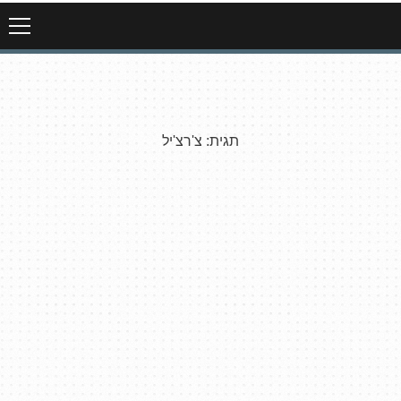
תגית:
צ'רצ'יל