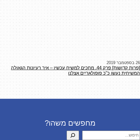
26 בספטמבר 2019
[פרות קדושות] פרק 44. מחכים למשיח עכשיו – איך רעיונות הגאולה
המשיחית נעשו כ"כ פופולאריים אצלנו
מחפשים משהו?
יפוש