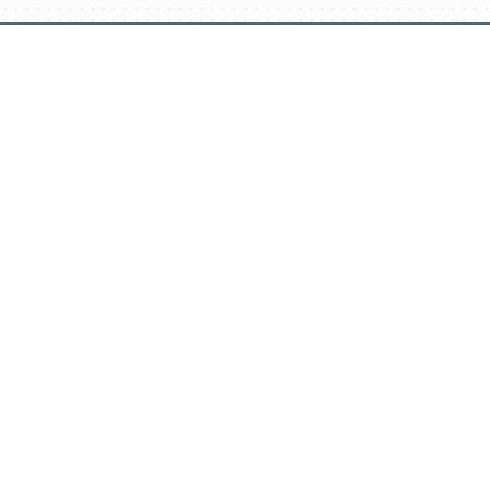
דלג
תוכן