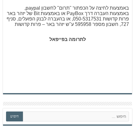
באמצעות לחיצה על הכפתור "תרום" לחשבון paypal,
באמצעות העברה דרך PayBox או באמצעות Bit של יזהר באר
פרות קדושות 050-5317531, או בהעברה לבנק הפועלים, סניף
727, חשבון מספר 595958 ע"ש יזהר באר – פרות קדושות
לתרומה בפייפאל
ח
חיפוש
י
פ
ו