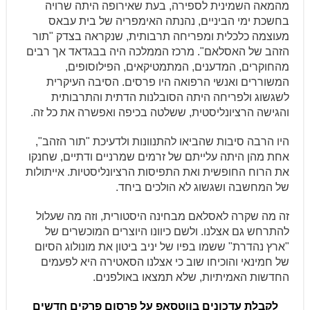
מהמאה השמינית לספירה, בעת שאירופה היתה שרויה
בחשכת ימי הביניים, נהנתה האימפריה של בית עבאס
מעוצמה כלכלית ומפריחה תרבותית, שנקראה בצדק "תור
הזהב של האסלאם". מרכז הממלכה היה בבגדאד אך רבים
מהחוקרים, המדענים, המתמטיקאים, הפילוסופים,
המשוררים ואנשי הרפואה היו פרסים. הסיבה העיקרית
לשגשוג ולפריחה היתה הסובלנות הדתית והתרבותית
והגישה הרציונליסטית, ששלטה בכיפה ואפשרה את כל זה.
היו הרבה סיבות שהביאו להתנוונות ולדעיכת "תור הזהב",
אחת מהן היתה עלייתם של זרמים שמרניים ודתיים, שחנקו
את הרוח החופשית ואת התפיסות הרציונליסטיות. אייתולות
של המחשבה ושגשוג לא הולכים ביחד.
זה מה שקרה לאסלאם מבחינה היסטורית, וזה מה שעלול
להתרחש גם אצלנו. ולשם כיוונו היוצרים המוכשרים של
"ארץ נהדרת" ששמו בפיו של יניב ביטון את מונולוג הסיום
של חמינאי והוכיחו שוב כי אצלנו הסאטירה היא לפעמים
החדשות האמיתיות, שלא תמצאו באולפנים.
לקבלת עדכונים בווטסאפ על פרסום פרקים חדשים