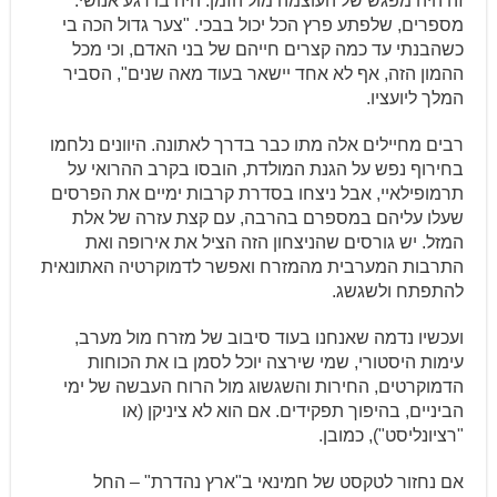
זה היה מפגש של העוצמה מול הזמן. היה בו רגע אנושי.
מספרים, שלפתע פרץ הכל יכול בבכי. "צער גדול הכה בי
כשהבנתי עד כמה קצרים חייהם של בני האדם, וכי מכל
ההמון הזה, אף לא אחד יישאר בעוד מאה שנים", הסביר
המלך ליועציו.
רבים מחיילים אלה מתו כבר בדרך לאתונה. היוונים נלחמו
בחירוף נפש על הגנת המולדת, הובסו בקרב ההרואי על
תרמופילאיי, אבל ניצחו בסדרת קרבות ימיים את הפרסים
שעלו עליהם במספרם בהרבה, עם קצת עזרה של אלת
המזל. יש גורסים שהניצחון הזה הציל את אירופה ואת
התרבות המערבית מהמזרח ואפשר לדמוקרטיה האתונאית
להתפתח ולשגשג.
ועכשיו נדמה שאנחנו בעוד סיבוב של מזרח מול מערב,
עימות היסטורי, שמי שירצה יוכל לסמן בו את הכוחות
הדמוקרטים, החירות והשגשוג מול הרוח העבשה של ימי
הביניים, בהיפוך תפקידים. אם הוא לא ציניקן (או
"רציונליסט"), כמובן.
אם נחזור לטקסט של חמינאי ב"ארץ נהדרת" – החל