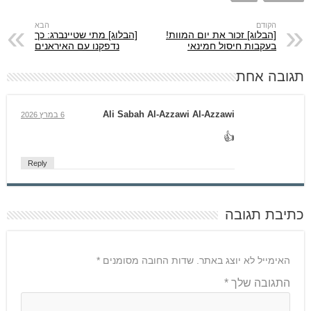
[הבלוג] זכור את יום המוות!
[הבלוג] מתי שטיינברג: כך
בעקבות חיסול חמינאי
נדפקנו עם האיראנים
תגובה אחת
Ali Sabah Al-Azzawi Al-Azzawi
6 במרץ 2026
👍
Reply
כתיבת תגובה
האימייל לא יוצג באתר.
שדות החובה מסומנים
*
התגובה שלך
*