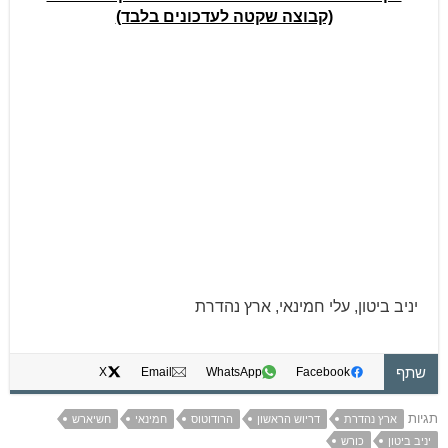
(קבוצה שקטה לעדכונים בלבד)
יניב ביטון, עלי חמינאי, ארץ נהדרת
שתף
X
Email
WhatsApp
Facebook
תגיות
ארץ נהדרת
דריוש הראשון
הרודוטוס
חמינאי
חשיארש
יניב ביטון
כורש