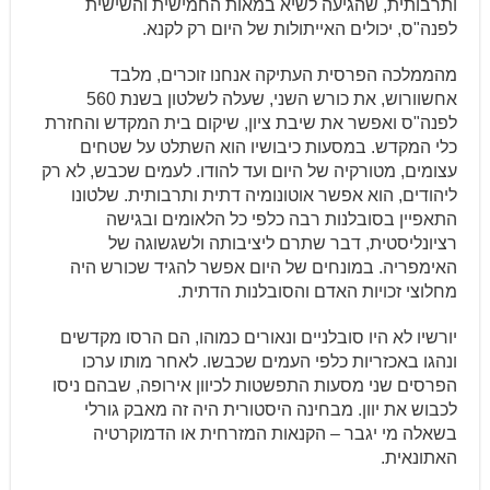
ותרבותית, שהגיעה לשיא במאות החמישית והשישית
לפנה"ס, יכולים האייתולות של היום רק לקנא.
מהממלכה הפרסית העתיקה אנחנו זוכרים, מלבד
אחשוורוש, את כורש השני, שעלה לשלטון בשנת 560
לפנה"ס ואפשר את שיבת ציון, שיקום בית המקדש והחזרת
כלי המקדש. במסעות כיבושיו הוא השתלט על שטחים
עצומים, מטורקיה של היום ועד להודו. לעמים שכבש, לא רק
ליהודים, הוא אפשר אוטונומיה דתית ותרבותית. שלטונו
התאפיין בסובלנות רבה כלפי כל הלאומים ובגישה
רציונליסטית, דבר שתרם ליציבותה ולשגשוגה של
האימפריה. במונחים של היום אפשר להגיד שכורש היה
מחלוצי זכויות האדם והסובלנות הדתית.
יורשיו לא היו סובלניים ונאורים כמוהו, הם הרסו מקדשים
ונהגו באכזריות כלפי העמים שכבשו. לאחר מותו ערכו
הפרסים שני מסעות התפשטות לכיוון אירופה, שבהם ניסו
לכבוש את יוון. מבחינה היסטורית היה זה מאבק גורלי
בשאלה מי יגבר – הקנאות המזרחית או הדמוקרטיה
האתונאית.