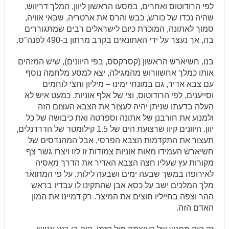
לפי הרודוטוס ואחרים, במסעו הראשון ליוון, המלך דריווש,
שהיה נכדו של כורש, כבש והרס את ארטריה, שבאי אוויה,
סמוך לאתונה, המוכרת כיום לישראלים רבים שמתגוררים
בה, אך נעצר על ידי האתונאים בקרב מרתון ב-490 לפנה"ס.
בנו, חשיארש הראשון (קסרקסס, בפי היוונים), שיש המזהים
אותו כמלך אחשוורוש מהמגילה, יצא למסע מלחמה נוסף
עם צבא אדיר, גם במונחי ימינו – מיליון וחצי לוחמים
וסייענים, לפי הרודוטוס, וצי של אלף אוניות. כמעט איש לא
העלה בדעתו שניתן יהיה לעצור את הצבא העצום הזה
ולמנוע את חורבנן של אתונה וספרטה ואת כיבושה של כל
יוון. היוונים קיוו שרצועת הים של 1.5 קילומטר של הדרדנלים,
תעצור את התקדמות הצבא הפרסי, אבל המהנדסים של
חשיארש העמידו מאות אוניות צמודות זו לזו ויצרו גשר צף
מקורות עץ שעליו חצה הצבא האדיר את הדרך מאסיה
לאירופה במשך שבעה ימים ושבעה לילות. על פי המתואר
מלך המלכים ישב על כסא אבן שהתקינו לו עבדיו בראש
ההר וצפה בחייליו חוצים את המיצר. רק דמיינו את המון
האדם הזה.