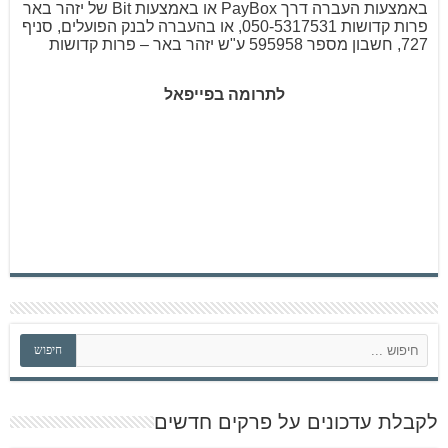
באמצעות העברה דרך PayBox או באמצעות Bit של יזהר באר
פרות קדושות 050-5317531, או בהעברה לבנק הפועלים, סניף
727, חשבון מספר 595958 ע"ש יזהר באר – פרות קדושות
לתרומה בפייפאל
ח
חיפוש
י
פ
ו
ש
לקבלת עדכונים על פרקים חדשים