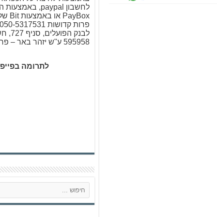
לחשבון paypal, באמ
PayBox א
לבנק הפו
595958 ע"ש יזהר באר – פרות קדושות
לתרומה בפייפ
ח
י
פ
ו