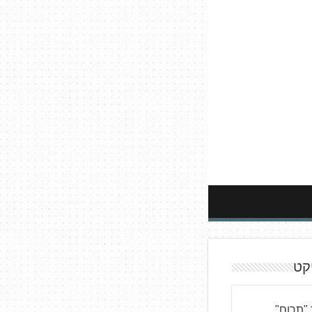
קט
"תרום"