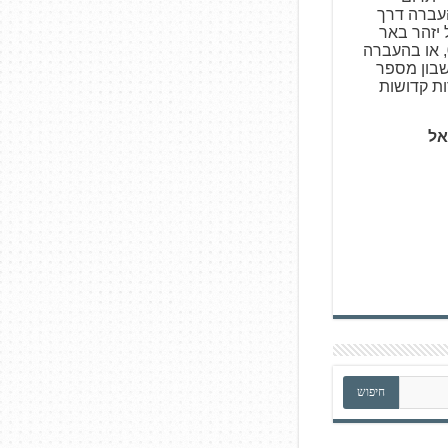
צעות העברה דרך
ו באמצעות Bit של יזהר באר
פרות קדושות 050-5317531, או בהעברה
עלים, סניף 727, חשבון מספר
אל
חיפוש