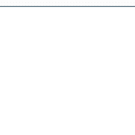
דלג
תוכן