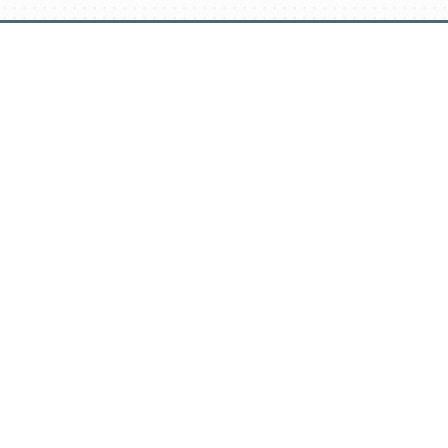
דלג
תוכן