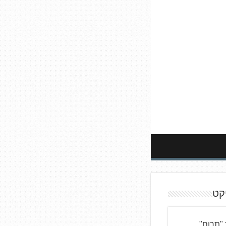
קט
"תרום"