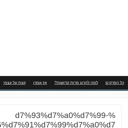
כל הפרקים
למה להרוג פרות קדושות?
אז אמרו
קצת על עצמי
%d7%93%d7%a0%d7%99-
5%d7%91%d7%99%d7%a0%d7