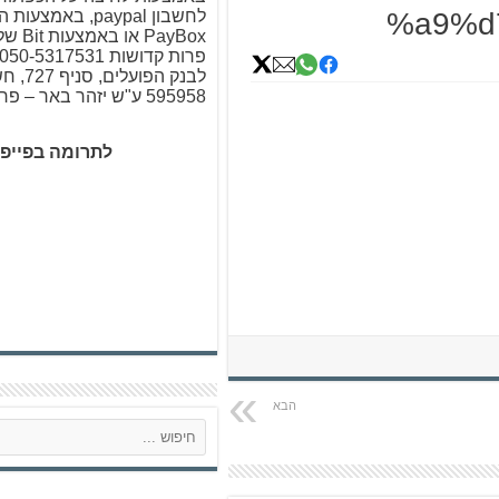
%a9%d
לחשבון paypal, באמ
PayBox א
לבנק הפו
595958 ע"ש יזהר באר – פרות קדושות
לתרומה בפייפ
ח
י
פ
ו