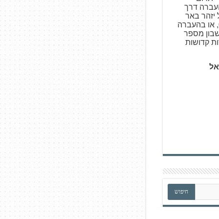
צעות העברה דרך
ו באמצעות Bit של יזהר באר
פרות קדושות 050-5317531, או בהעברה
עלים, סניף 727, חשבון מספר
אל
חיפוש