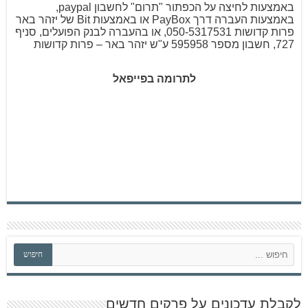
באמצעות לחיצה על הכפתור "תרום" לחשבון paypal,
באמצעות העברה דרך PayBox או באמצעות Bit של יזהר באר
פרות קדושות 050-5317531, או בהעברה לבנק הפועלים, סניף
727, חשבון מספר 595958 ע"ש יזהר באר – פרות קדושות
לתרומה בפייפאל
ח
חיפוש
י
פ
ו
ש
לקבלת עדכונים על פרקים חדשים