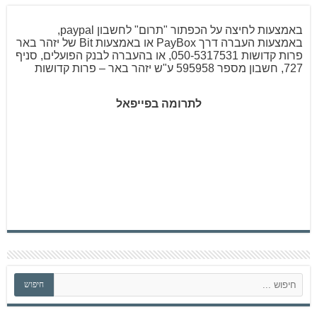
באמצעות לחיצה על הכפתור "תרום" לחשבון paypal,
באמצעות העברה דרך PayBox או באמצעות Bit של יזהר באר
פרות קדושות 050-5317531, או בהעברה לבנק הפועלים, סניף
727, חשבון מספר 595958 ע"ש יזהר באר – פרות קדושות
לתרומה בפייפאל
ח
חיפוש
י
פ
ו