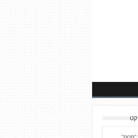
קט
"תרום"