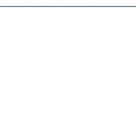
דלג
תוכן