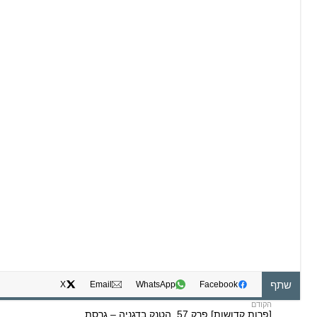
שתף
X
Email
WhatsApp
Facebook
[פרות קדושות] פרק 57. הטנק בדגניה – גרסת