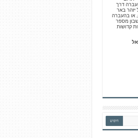
צעות העברה דרך
ו באמצעות Bit של יזהר באר
פרות קדושות 050-5317531, או בהעברה
עלים, סניף 727, חשבון מספר
אל
חיפוש