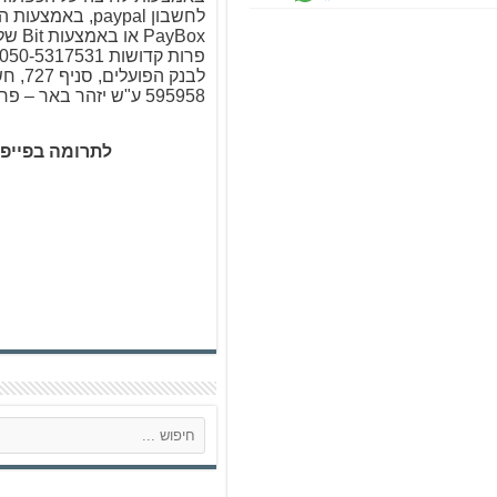
לחשבון paypal, באמ
PayBox א
לבנק הפו
595958 ע"ש יזהר באר – פרות קדושות
לתרומה בפייפ
ח
י
פ
ו