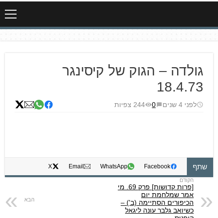
גולדה – הגוק של קיסינגר
18.4.73
לפני 4 שנים
0
244 צפיות
שתף
X
Email
WhatsApp
Facebook
[פרות קדושות] פרק 69. מי
אמר שמלחמת יום
הכיפורים הסתיימה (ב') –
כשיואב גלבר עונה ליגאל