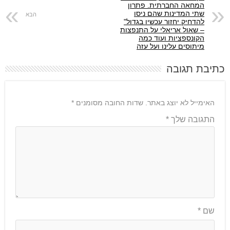
המחאה החברתית. פתרון
שתי המדינות שהם ניסו
להדחיק יחזור עכשיו בגדול"
– שאול אריאלי על התנפצות
הקונספציות ועוד כמה
מיתוסים עלינו ועל עזה
כתיבת תגובה
האימייל לא יוצג באתר.
שדות החובה מסומנים
*
התגובה שלך
*
שם
*