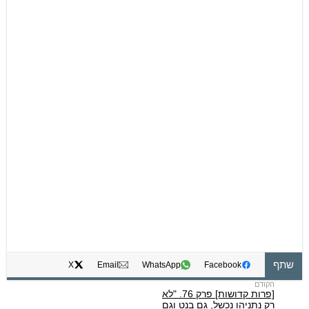
שתף
X
Email
WhatsApp
Facebook
[פרות קדושות] פרק 76. "לא
רק נתניהו נכשל, גם בנט וגם