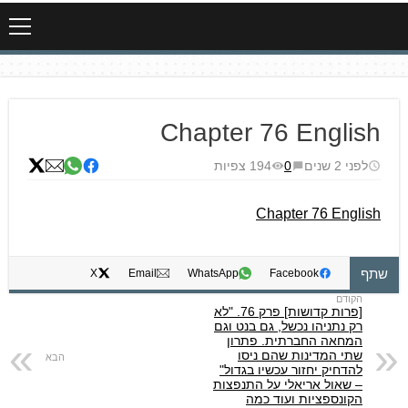
Chapter 76 English
לפני 2 שנים
0
194 צפיות
Chapter 76 English
שתף
X
Email
WhatsApp
Facebook
[פרות קדושות] פרק 76. "לא
רק נתניהו נכשל, גם בנט וגם
המחאה החברתית. פתרון
שתי המדינות שהם ניסו
להדחיק יחזור עכשיו בגדול"
– שאול אריאלי על התנפצות
הקונספציות ועוד כמה