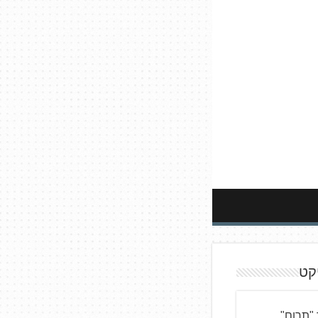
קט
"תרום"