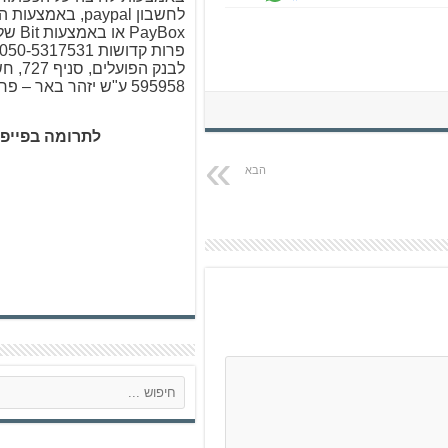
לחשבון paypal, באמ
PayBox א
לבנק הפו
595958 ע"ש יזהר באר – פרות קדושות
לתרומה בפייפ
ח
י
פ
ו