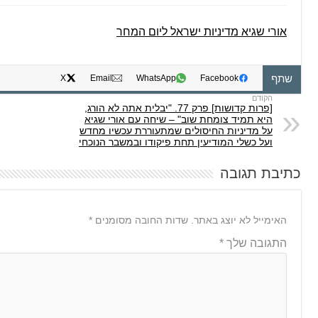
אורי שגיא מדיניות ישראל ליום המחר
שתף
X
Email
WhatsApp
Facebook
[פרות קדושות] פרק 77. "יבלית אתה לא הורג,
היא תמיד צומחת שוב" – שיחה עם אורי שגיא
על מדיניות החיסולים שמתעוררת עכשיו מחדש
ועל כשלי המודיעין תחת פיקודו ובמשבר הנוכחי
כתיבת תגובה
האימייל לא יוצג באתר.
שדות החובה מסומנים
*
התגובה שלך
*