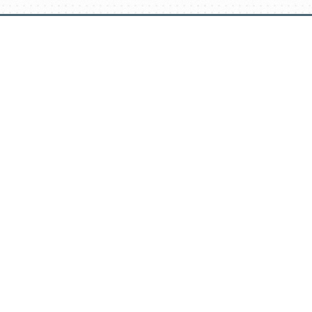
דלג
תוכן