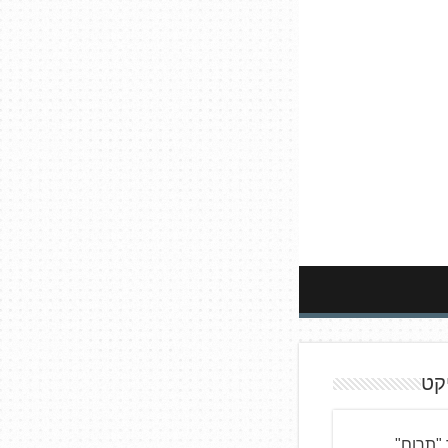
קט
"תרום"