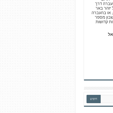
צעות העברה דרך
ו באמצעות Bit של יזהר באר
פרות קדושות 050-5317531, או בהעברה
עלים, סניף 727, חשבון מספר
אל
חיפוש