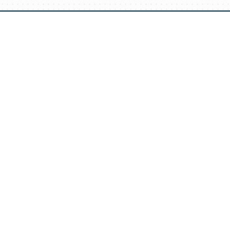
דלג
תוכן