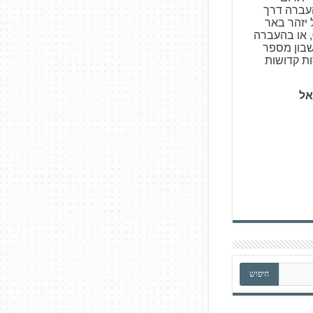
צעות העברה דרך
ו באמצעות Bit של יזהר באר
פרות קדושות 050-5317531, או בהעברה
עלים, סניף 727, חשבון מספר
אל
חיפוש