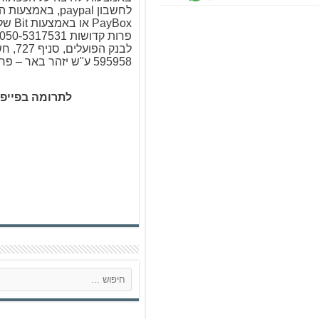
לחשבון paypal, באמ
PayBox א
לבנק הפו
595958 ע"ש יזהר באר – פרות קדושות
לתרומה בפייפ
ח
י
פ
ו