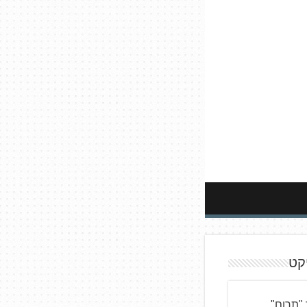
קט
"תרום"