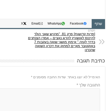
שתף
X
Email
WhatsApp
Facebook
[פרות קדושות] פרק 81. "מרגיש שאני הולך
להיכנס לאושוויץ להרוג נאצים – אמרו הצנחנים
בדרך לעזה." אימוץ מושגי שואה בעקבות 7
באוקטובר מאיים למחוק את זיכרון השואה
שהכרנו
כתיבת תגובה
האימייל לא יוצג באתר.
שדות החובה מסומנים
*
התגובה שלך
*