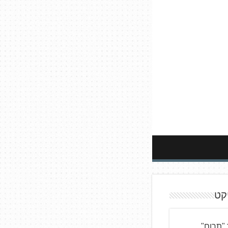
קט
"תרום"