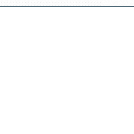
דלג
תוכן