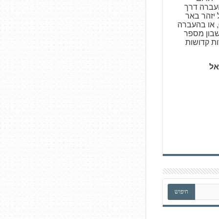
צעות העברה דרך
ו באמצעות Bit של יזהר באר
פרות קדושות 050-5317531, או בהעברה
עלים, סניף 727, חשבון מספר
אל
חיפוש