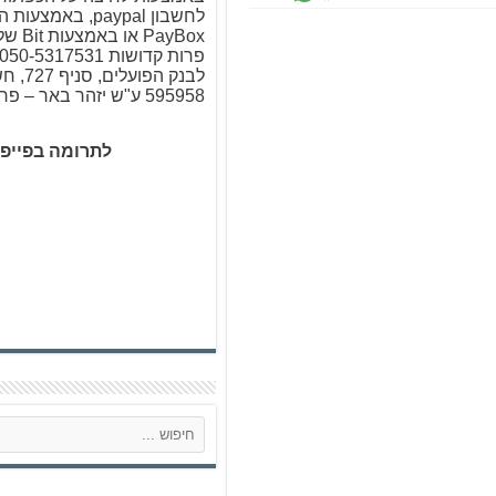
לחשבון paypal, באמ
PayBox א
לבנק הפו
595958 ע"ש יזהר באר – פרות קדושות
לתרומה בפייפ
ח
י
פ
ו