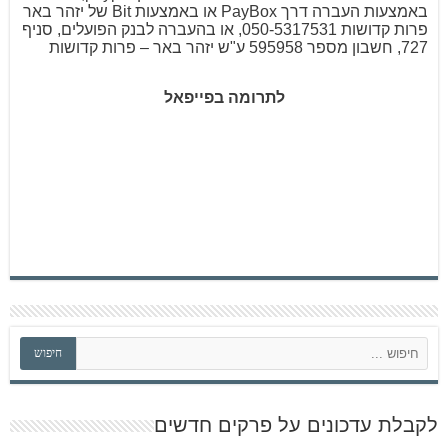
באמצעות העברה דרך PayBox או באמצעות Bit של יזהר באר
פרות קדושות 050-5317531, או בהעברה לבנק הפועלים, סניף
727, חשבון מספר 595958 ע"ש יזהר באר – פרות קדושות
לתרומה בפייפאל
ח
חיפוש
י
פ
ו
ש
לקבלת עדכונים על פרקים חדשים