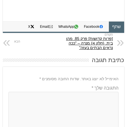
שתף
X
Email
WhatsApp
Facebook
[פרות קדושות] פרק 85. מהו
בית. (חלק א) מנרה – "ככה
נראים הבתים בעזה"
כתיבת תגובה
האימייל לא יוצג באתר.
שדות החובה מסומנים
*
התגובה שלך
*