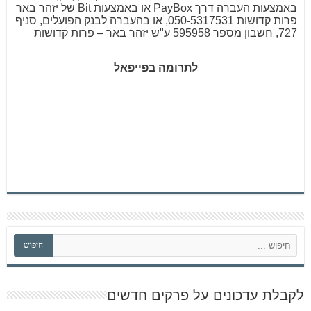
באמצעות העברה דרך PayBox או באמצעות Bit של יזהר באר
פרות קדושות 050-5317531, או בהעברה לבנק הפועלים, סניף
727, חשבון מספר 595958 ע"ש יזהר באר – פרות קדושות
לתרומה בפייפאל
ח
חיפוש
י
פ
ו
ש
לקבלת עדכונים על פרקים חדשים