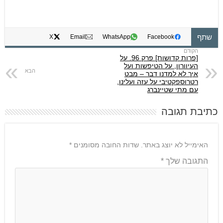
שתף
X
Email
WhatsApp
Facebook
[פרות קדושות] פרק 96. על
העיוורון, על הטיפשות ועל
איך לא למדנו דבר – מבט
רטרוספקטיבי על עזה ועלינו,
עם מתי שטיינברג
כתיבת תגובה
האימייל לא יוצג באתר.
שדות החובה מסומנים
*
התגובה שלך
*