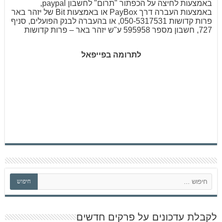
באמצעות לחיצה על הכפתור "תרום" לחשבון paypal,
באמצעות העברה דרך PayBox או באמצעות Bit של יזהר באר
פרות קדושות 050-5317531, או בהעברה לבנק הפועלים, סניף
727, חשבון מספר 595958 ע"ש יזהר באר – פרות קדושות
לתרומה בפייפאל
ח
חיפוש
י
פ
ו
ש
לקבלת עדכונים על פרקים חדשים