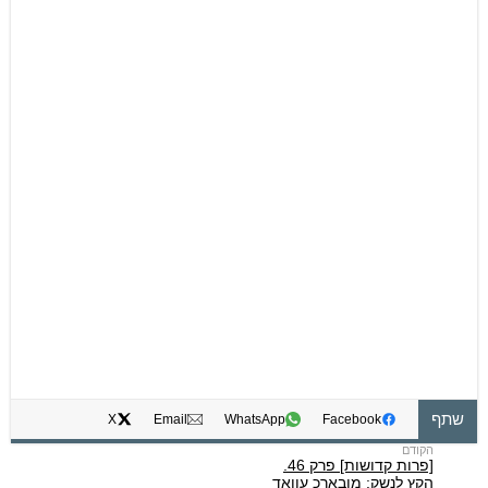
שתף
X
Email
WhatsApp
Facebook
[פרות קדושות] פרק 46.
הקץ לנשק: מובארכ עוואד