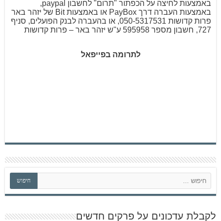
באמצעות לחיצה על הכפתור "תרום" לחשבון paypal,
באמצעות העברה דרך PayBox או באמצעות Bit של יזהר באר
פרות קדושות 050-5317531, או בהעברה לבנק הפועלים, סניף
727, חשבון מספר 595958 ע"ש יזהר באר – פרות קדושות
לתרומה בפייפאל
ח
חיפוש
י
פ
ו
ש
לקבלת עדכונים על פרקים חדשים