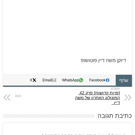
דיוקן משה דיין פוטושופ
שתף
X
Email
WhatsApp
Facebook
[פרות קדושות] פרק 42.
המונולוג האחרון של משה
דיין
כתיבת תגובה