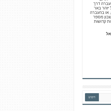
צעות העברה דרך
ו באמצעות Bit של יזהר באר
פרות קדושות 050-5317531, או בהעברה
עלים, סניף 727, חשבון מספר
אל
חיפוש