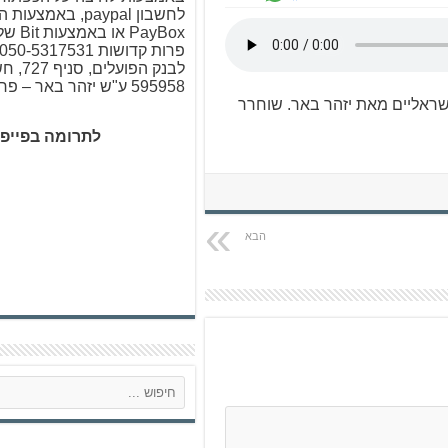
לחשבון paypal, באמ
PayBox א
לבנק הפו
595958 ע"ש יזהר באר – פרות קדושות
ישראליים מאת יזהר באר. שוחרר
לתרומה בפייפ
ח
י
פ
ו