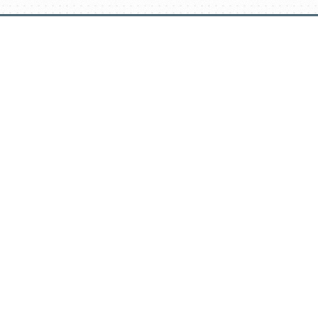
דלג
תוכן