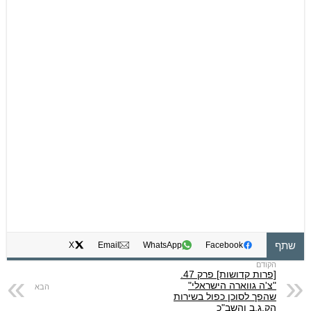
שתף
X
Email
WhatsApp
Facebook
[פרות קדושות] פרק 47.
"צ'ה גווארה הישראלי"
שהפך לסוכן כפול בשירות
הק.ג.ב והשב"כ