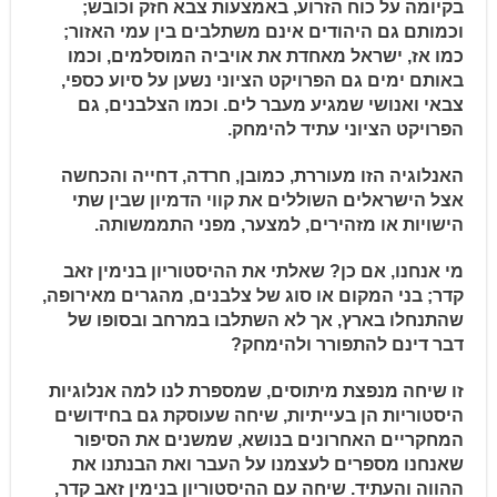
בקיומה
על כוח הזרוע, באמצעות צבא
חזק וכובש;
וכמותם גם היהודים
אינם
משתלבים
בין
עמי
האזור;
כמו
אז, ישראל מאחדת את אויביה המוסלמים, וכמו
באותם ימים גם הפרויקט הציוני נשען על סיוע כספי,
צבאי ואנושי שמגיע מעבר לים. וכמו הצלבנים, גם
הפרויקט הציוני עתיד להימחק.
האנלוגיה הזו מעוררת, כמובן, חרדה, דחייה והכחשה
אצל הישראלים השוללים את קווי הדמיון שבין שתי
הישויות או מזהירים, למצער, מפני התממשותה.
מי אנחנו, אם כן? שאלתי את ההיסטוריון בנימין זאב
קדר; בני המקום או סוג של צלבנים, מהגרים מאירופה,
שהתנחלו בארץ, אך לא השתלבו במרחב ובסופו של
דבר דינם להתפורר ולהימחק?
זו שיחה מנפצת מיתוסים, שמספרת לנו למה אנלוגיות
היסטוריות הן בעייתיות, שיחה שעוסקת גם בחידושים
המחקריים האחרונים בנושא, שמשנים את הסיפור
שאנחנו מספרים לעצמנו על העבר ואת הבנתנו את
ההווה והעתיד. שיחה עם ההיסטוריון בנימין זאב קדר,