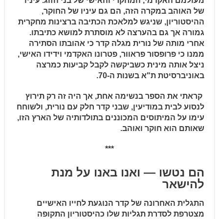
מעולמם האקדמי, המחקרי והאישי של בני הזוג. עיניו
של האוהב במקרה הזה, הם גם עיניו של החוקר,
ההיסטוריון, שניגש למלאכת הכתיבה ברצינות מחקרית
גמורה אך גם בהערצה לא מוסתרת למושא כתיבתו.
אחרי מותה של נורית מגלה קדר כי אהובתו הסתירה
ממנו כי פרופסור פראוור, פטרונו האקדמי וידידו האישי,
ניצל אותה מינית כשביקשה לקבל קביעות כמרצה
באוניברסיטת ת"א בשנות ה-70.
קראתי את הספר בנשימה אחת, אך היה זה רק תירוץ
לנסוע לבית במודיעין, שבני קדר חלק עם נורית, ולשוחח
עימו על המיתוסים המכוננים בתולדותיה של הארץ הזו,
שאותם הוא חוקר ואוהב.
***
הם נטשו — ואנו באנו על מנת
להישאר
התגלית האחרונה של קדר הנוגעת לחייו האישיים
מצטרפת לסדרת תגליות שלו כהיסטוריון התקופה