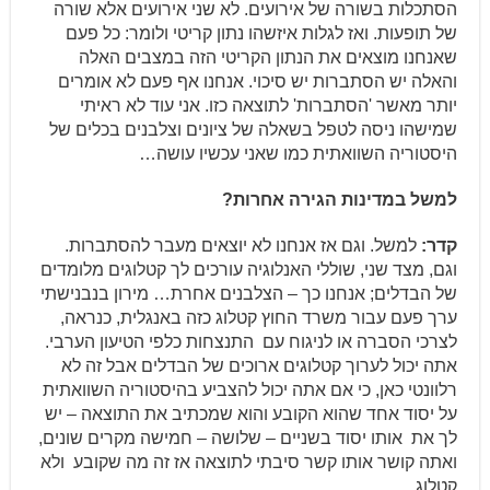
הסתכלות בשורה של אירועים. לא שני אירועים אלא שורה
של תופעות. ואז לגלות איזשהו נתון קריטי ולומר: כל פעם
שאנחנו מוצאים את הנתון הקריטי הזה במצבים האלה
והאלה יש הסתברות יש סיכוי. אנחנו אף פעם לא אומרים
יותר מאשר 'הסתברות' לתוצאה כזו. אני עוד לא ראיתי
שמישהו ניסה לטפל בשאלה של ציונים וצלבנים בכלים של
היסטוריה השוואתית כמו שאני עכשיו עושה…
למשל במדינות הגירה אחרות?
קדר:
למשל. וגם אז אנחנו לא יוצאים מעבר להסתברות.
וגם, מצד שני, שוללי האנלוגיה עורכים לך קטלוגים מלומדים
של הבדלים; אנחנו כך – הצלבנים אחרת… מירון בנבנישתי
ערך פעם עבור משרד החוץ קטלוג כזה באנגלית, כנראה,
לצרכי הסברה או לניגוח עם התנצחות כלפי הטיעון הערבי.
אתה יכול לערוך קטלוגים ארוכים של הבדלים אבל זה לא
רלוונטי כאן, כי אם אתה יכול להצביע בהיסטוריה השוואתית
על יסוד אחד שהוא הקובע והוא שמכתיב את התוצאה – יש
לך את אותו יסוד בשניים – שלושה – חמישה מקרים שונים,
ואתה קושר אותו קשר סיבתי לתוצאה אז זה מה שקובע ולא
קטלוג…