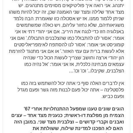
יתנהג. אני רואה איך פוליטיקאים מסוימים מתנהגים. יש
מצד אחד שלילה ומצד שני האמונה שכן, זה יכול להיות משהו
שניתן ללמוד ממנו. אז יש אסכולה כזו שאומרת: הבה נלמד
משגיאותיהם, שלא נחזור עליהם, ויש כאלה שמשתמשים
באנלוגיה הזו כדי לנגח את היריב. אם אני יהודי דתי אז אני
אומר: 'אסור לנו להתבולל כמו שהצלבנים התבוללו.' ואם אני
קומוניסט אני אומר: 'אסור לנו להסתפח לאימפריאליסטים
אלא לעשות ברית עם עמי האזור.' או אם אני מתנגד להזרמת
הון יהודי ארצה וחושב שצריך לעשות הכול כדי שנהיה
עצמאים מבחינה כלכלית, אז אני אומר: 'אל נהיה כמו
הצלבנים, שקיבלו..' וכו' וכו'…
אין לדברים האלה סוף כי אתה יכול להשתמש בזה כמו
פלסטלינה – אתה יכול פעם לבנות מזה גשר ופעם מגדל
ופעם כביש.
הוגים שונים טענו שמפעל ההתנחלויות אחרי 67'
הצמיח מן מפלצת דו-ראשית; כנענית מצד אחד – עצים
ואבנים וקברי קדושים – וצלבנית מצד שני. במובן הזה
האם לא הפכנו למדינת שילוח, ששולחת את