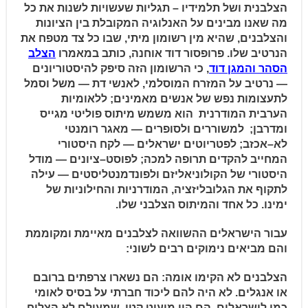
הצלבנית ושל תלמידיו – תגליות שעשויות לשנות את כל
מה שאנו מבינים על האנלוגיה המקובלת בין הציונות
והצלבנים, שהיא מין רשומון
מיתי,
שבו
כל
צד
מטפח
את
הנרטיב
שלו. פרופסור דוד אוחנה, כותב במאמרו
הצלב
הסהר והמגן דוד
, כי הרשומון הזה סיפק להיסטוריונים
—
נרטיב
על המזרח המוסלמי,
לאנשי
דת
—
משל וסמל
לתעצומות
נפש
של
אנשים
מאמינים;
ללאומיות
הערבית
המודרנית
הוא משמש מיתוס
פוליטי
מגייס
ומדרבן;
למשוררים
ולסופרים
—
מאגר רומנטי
לא
–
אכזב; לפטריוטים
ישראלים
—
לקח
היסטורי
המחייב
להקדים
תרופה למכה; לפוסט
–
ציונים
—
מודל
היסטורי
של
הקולוניאליזם
ולפונדמנטליסטים
—
עילה
לתקוף
את
הגלובליזציה
,
המודרניות
והחילוניות
של
ימינו.
כל
אחד
והמיתוס
הצלבני
שלו
.
עבור הישראלים ההשוואה לצלבנים מאיימת ומקוממת
והם מביאים נימוקים רבים לשוני:
הצלבנים לא הקימו אומה: הם נשארו צרפתים ברובם
או אנגלים. לא היה להם ליכוד
חברתי על בסיס לאומי
כמו לישראלים. הם היו מיעוט קטן שמעולם לא הצליח