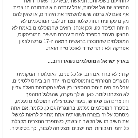
להחזיקם בשפלותם, המעשה מביא לכך שאתה רואה
התפרצויות של אלימות, אבל עובדה היא שהתורה הנוצרית
אף פעם לא גרסה שיש להשמיד את היהודים, או שאין להם
מקום עקרונית תחת שלטון נוצרית. לגבי המוסלמים לא
הייתה תפיסה כזו, ולכן אנחנו רואים שהמוסלמים באמת לא
החזיקו מעמד בספרד למרות עברם העשיר. המוריסקוס,
המוסלמים שהתנצרו בראשית המאה ה-17 גורשו לצפון
אפריקה ולא נותר שריד לאוכלוסייה הזאת.
בארץ ישראל המוסלמים נשארו רוב…
קדר:
לא ברור אם רוב, על כל פנים, האוכלוסיה המקומית;
הנוצרים המזרחיים והמוסלמים היו יחד רוב ביחס ללטיניים.
אבל מה היה היחס המספרי בין שלוש הקבוצות האלה עדיין
לא הצלחנו לומר. כאן יש לך מקרה, שהגלגל התהפך
והנוצרים הם שגורשו, בעוד שבסיציליה המוסלמים נעלמו,
בספרד המוסלמים נעלמו, בהונגריה גם כן. כלומר, אם אתה
מסתכל על זה בצורה השוואתית אתה מתחיל לראות למשל
את חשיבותו של הקשר היבשתי, כשספרד הנוצרית מקבלת
כל הזמן תגבורות ומתיישבים ומצליחה לגבור, וכך בסיציליה.