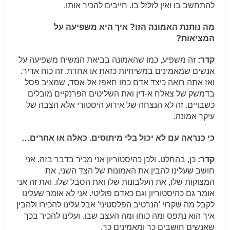
להתחשב בו ואין לזלזל בו. חייבים להכיר אותו.
מה נותנת האמונה הזו? איך היא משפיעה על
המציאות?
קדר:
זה משפיע, כמו שהאמונה בביאת המשיח משפיעה על
אנשים שמאמינים במשיחיות כזאת או אחרת. זה כוח אדיר.
ואז אתה רואה כיצד אדם כמו חאפז אל-אסד, שמציב פסל
בדמשק של צאלח א-דין ואת השליטים הפרנקיים מובלים
כשבויים. זה לא הנצחה של אירוע היסטורי אלא הצבה של
עיקר אמונה.
כי כנראה עם לא יכול בלי מיתוסים. כאלה או אחרים…
קדר:
כן, בהחלט. ולכן כהיסטוריון אני מכיר בדבר בזה. אני
חושב שעלינו להבין את האמונות של הצד השני, את
המצוקות שלו, את העלבונות שלו ואת הסבל שלו. ואת זה אני
אומר גם כהיסטוריון וגם כאדם פוליטי. אני לא אומר שעלינו
לקבל מה שקרוי 'הנרטיב הפלסטיני' אבל עלינו להכירו ולהבין
איך הוא נתפס ומה כוחו ומה העצב שבו. ועלינו להכיר בכך
שאנשים חושבים כך ומאמינים כך.