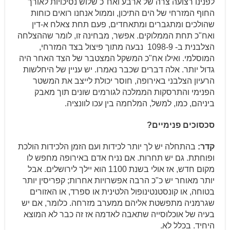
לפנינו רצועה צרה של ארבע ואח"כ שלוש נסיכויות לאורך
החוף המזרחי של הים התיכון, וממול אנחנו רואים כוחות
שהולכים ומתגברים ומתאחדים, פעם תחת צאלח א-דין
ואח"כ תחת הממלוקים. אפשר, מבחינה זו, לומר שההצלחה
הצלבנית ב- 1098-9 נבעה מתוך פיצול בצד המזרחי,
המוסלמי. ואילו אח"כ המשקל המצטבר של הצד האחר היה
גדול יותר. אלה דברים שכבר נאמרו. יש עניין של היחלשות
הרעיון הצלבני באירופה, חוסר יכולת לייצב את המשטר
הפנימי והתרסקות הממלכה לגורמים שונים תוך מאבק
ביניהם, כמו, למשל, המלחמה בין עכו לוונציה.
סכסוכים פנימיים?
קדר:
בהתחלה יש לך יותר לכידות ועם הזמן הלכידות הולכת
ופוחתת. גם יש תחרות. אם נניח אדם באירופה מחפש לו
מקום חדש, אז אולי בשנת 1100 הוא יילך לירושלים. אבל
יותר מאוחר יש כ"כ הרבה אפשרויות אחרות; קפריסין יותר
בטוחה, או קונסטנטינופול הלטינית או ספרד, או האזורים
שגרמניה מתפשטת אליהם ממערב מזרחה. כלומר, אם יש
בעיה של אוכלוסייה שתאבה לאדמה אז זה כבר לא המוצא
היחיד. בכלל לא.