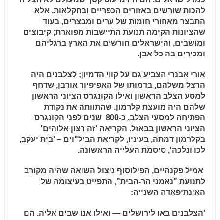
להכות שורשים באזורים הכפריים ובחקלאות, אלא
התבצר מאחורי חומות של ערים ומבצרים, בעוד
שהציונות הקימה תנועת התיישבות מפוארת; קיבוצים
ומושבים, והישראלים חורשים את הארץ ברגליהם
ומכירים בה כל אבן.
אורי אבנרי הצביע גם על קווי הדמיון; לצלבנים היה
הרצל משלהם, בדמותו של האפיפיור אורבן, שדחף
למסע הצלב הראשון ואילו הקונגרס הציוני הראשון
שלהם היה מועצת קלרמון, שהתוותה את נקודת
הפתיחה למסעי הצלב, כ-800
שנים לפני הקונגרס
הציוני הראשון בבאזל. הקריאה 'זה רצון אלוהים'
בקלרמון דמתה, בעיניו, לקריאת הביל"וים – 'בית יעקב,
לכו ונלכה
'
, סיסמת העלייה הראשונה.
אמיל
פקנהיים, הפילוסוף ניצול השואה שהיה מקורב
לתנועת "נאמני הר-הבית", התפייט בעיצומה של
האינתיפאדה השנייה:
'הצלבנים באו לירושלים — ואילו אנו שבים אליה. הם