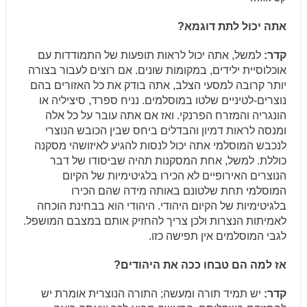
אתה יכול לתת דוגמא?
קדר:
למשל, אתה יכול לראות תופעות של התמודדות עם
אוכלוסיית ילידים, במקומות שונים. אם רוצים לעבור בצורה
יותר קרובה למסעי הצלב, אתה בודק את כל האזורים בהם
נוצרים-לטיניים שלטו במוסלמים. נניח ספרד, סיציליה או
הונגריה והמזרח הפרנקי. ואז אם אתה עובר על כל אלה
ומנסה לראות דמיון והבדלים ביחס שבין הכובש הנוצרי
לנכבש המוסלמי אתה יכול לנסות להגיע לאיזושהי מסקנה
כוללת. למשל, אחת המסקנות תהיה שביסודו של דבר
הנוצרים האירופיים לא הכירו בלגיטימיות של הקיום
המוסלמי תחת שלטונם באותה מידה שהם הכירו
בלגיטימיות של הקיום היהודי. היהודי הוא בבחינת הוכחה
לאמיתות הנצרות ולכן צריך להחזיק אותם במצבם המושפל.
לגבי המוסלמים אין תפישה כזו.
אז למה הם טבחו ככה את היהודים?
קדר:
יש תמיד תורה ומעשה; התורה הנוצרית אומרת יש