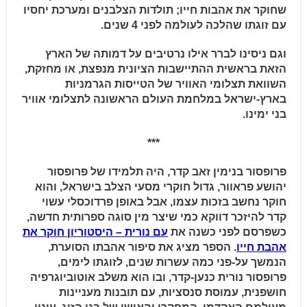
שחוקר את אהבות חייו; תולדות הצלבנים ומערכת יחסיו
עם זוגתו שהלכה לעולמה לפני 4 שנים.
וגם ניסינו לברר אילו נרטיבים על דמותה של הארץ
הזאת בראשית ההתיישבות הציונית מנפצת, או מחזקת,
השוואת תצלומי האוויר של הטייסות הגרמניות
בארץ-ישראל במלחמת העולם הראשונה לתצלומי אוויר
בני ימינו.
***
פרופסור בנימין זאב קדר, היה תלמידו של פרופסור
יהושע פראוור, גדול חוקרי מסעי הצלב בישראל, והוא
חוקר נחשב בזכות עצמו, אבל באופן פרדוכסלי עשוי
קדר להיזכר דווקא כמי שיצר מין סוגה ספרותית חדשה,
כשפרסם לפני כשנה את
עם נורית – היסטוריון חוקר את
אהבת חייו
. הספר מציג את סיפור אהבתו הסוערת,
הנמשך על-פני כמה עשרות שנים, לזוגתו לימים,
פרופסור נורית כנען-קדר, ובו הוא משלב אוטוביוגרפיה
חושפנית, עמוסת סנסציות, עם תובנות מעניינות