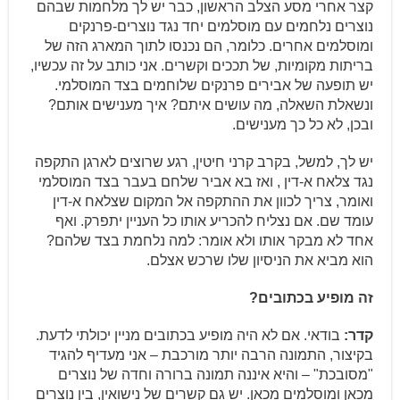
קצר אחרי מסע הצלב הראשון, כבר יש לך מלחמות שבהם
נוצרים נלחמים עם מוסלמים יחד נגד נוצרים-פרנקים
ומוסלמים אחרים. כלומר, הם נכנסו לתוך המארג הזה של
בריתות מקומיות, של תככים וקשרים. אני כותב על זה עכשיו,
יש תופעה של אבירים פרנקים שלוחמים בצד המוסלמי.
ונשאלת השאלה, מה עושים איתם? איך מענישים אותם?
ובכן, לא כל כך מענישים.
יש לך, למשל, בקרב קרני חיטין, רגע שרוצים לארגן התקפה
נגד צלאח א-דין , ואז בא אביר שלחם בעבר בצד המוסלמי
ואומר, צריך לכוון את ההתקפה אל המקום שצלאח א-דין
עומד שם. אם נצליח להכריע אותו כל העניין יתפרק. ואף
אחד לא מבקר אותו ולא אומר: למה נלחמת בצד שלהם?
הוא מביא את הניסיון שלו שרכש אצלם.
זה מופיע בכתובים?
קדר:
בודאי. אם לא היה מופיע בכתובים מניין יכולתי לדעת.
בקיצור, התמונה הרבה יותר מורכבת – אני מעדיף להגיד
"מסובכת" – והיא איננה תמונה ברורה וחדה של נוצרים
מכאן ומוסלמים מכאן. יש גם קשרים של נישואין, בין נוצרים