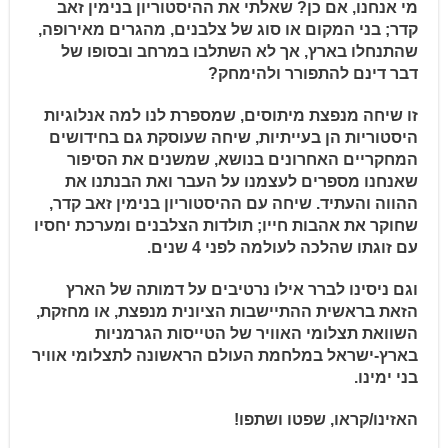
מי אנחנו, אם כן? שאלתי את ההיסטוריון בנימין זאב
קדר; בני המקום או סוג של צלבנים, מהגרים מאירופה,
שהתנחלו בארץ, אך לא השתלבו במרחב ובסופו של
דבר דינם להתפורר ולהימחק?
זו שיחה מנפצת מיתוסים, שמספרת לנו למה אנלוגיות
היסטוריות הן בעייתיות, שיחה שעוסקת גם בחידושים
המחקריים האחרונים בנושא, שמשנים את הסיפור
שאנחנו מספרים לעצמנו על העבר ואת הבנתנו את
ההווה והעתיד. שיחה עם ההיסטוריון בנימין זאב קדר,
שחוקר את אהבות חייו; תולדות הצלבנים ומערכת יחסיו
עם זוגתו שהלכה לעולמה לפני 4 שנים.
וגם ניסינו לברר אילו נרטיבים על דמותה של הארץ
הזאת בראשית ההתיישבות הציונית מנפצת, או מחזקת,
השוואת תצלומי האוויר של הטייסות הגרמניות
בארץ-ישראל במלחמת העולם הראשונה לתצלומי אוויר
בני ימינו.
האזינו/קראו, שפטו ושתפו!