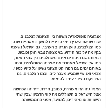
אנלוגיה פופולארית משווה בין הציונות לצלבנים,
שכבשו את הארץ בימי הביניים למשך כמאתיים שנה;
כמו
הצלבנים, טוען הנרטיב הערבי,
גם
ישראל
נשענת
בקיומה
על כוח הזרוע, באמצעות צבא
חזק וכובש;
וכמותם גם היהודים
אינם
משתלבים
בין
עמי
האזור;
כמו
אז, ישראל מאחדת את אויביה המוסלמים, וכמו
באותם ימים גם הפרויקט הציוני נשען על סיוע כספי,
צבאי ואנושי שמגיע מעבר לים. וכמו הצלבנים, גם
הפרויקט הציוני עתיד להימחק.
האנלוגיה הזו מעוררת, כמובן, חרדה, דחייה והכחשה
אצל הישראלים השוללים את קווי הדמיון שבין שתי
הישויות או מזהירים, למצער, מפני התממשותה.