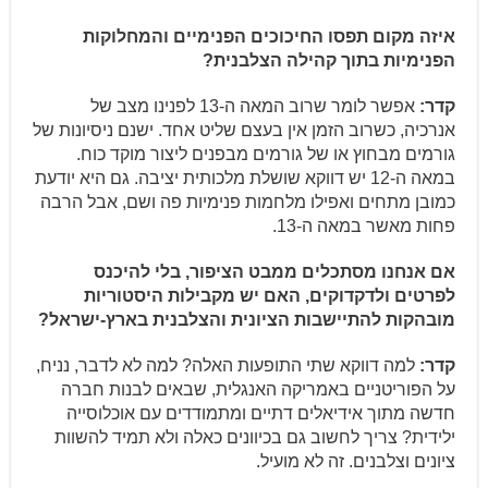
איזה מקום תפסו החיכוכים הפנימיים והמחלוקות
הפנימיות בתוך קהילה הצלבנית?
קדר:
אפשר לומר שרוב המאה ה-13 לפנינו מצב של
אנרכיה, כשרוב הזמן אין בעצם שליט אחד. ישנם ניסיונות של
גורמים מבחוץ או של גורמים מבפנים ליצור מוקד כוח.
במאה ה-12 יש דווקא שושלת מלכותית יציבה. גם היא יודעת
כמובן מתחים ואפילו מלחמות פנימיות פה ושם, אבל הרבה
פחות מאשר במאה ה-13.
אם אנחנו מסתכלים ממבט הציפור, בלי להיכנס
לפרטים ולדקדוקים, האם יש מקבילות היסטוריות
מובהקות להתיישבות הציונית והצלבנית בארץ-ישראל?
קדר:
למה דווקא שתי התופעות האלה? למה לא לדבר, נניח,
על הפוריטניים באמריקה האנגלית, שבאים לבנות חברה
חדשה מתוך אידיאלים דתיים ומתמודדים עם אוכלוסייה
ילידית? צריך לחשוב גם בכיוונים כאלה ולא תמיד להשוות
ציונים וצלבנים. זה לא מועיל.