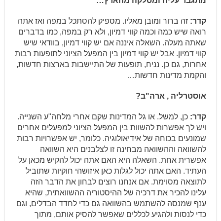
מתגבר עליה ומסלקה מהארץ…
קדר:
זה ברור ומובן מאליו. מספיק להסתכל במפה ואז אתה
רואה שיש כמה וכמה קווי דמיון, ולא רק במפה, כמו בדברים
שאתה מעלה. השאלה איננה אם יש קווי דמיון, בוודאי שיש
קווי דמיון. אבל יש קווי דמיון בין המפעל הציוני לתופעות רבות
אחרות, גם כן. נניח, תופעות של התיישבות בארצות חדשות,
והקמת מדינות חדשות…
אוסטרליה , ארה"ב?
קדר:
כן, למשל. או גל המדינות שקם אחרי מלחה"ע השנייה.
ויש לך אפשרות להשוות בין המפעל הציוני למפעלים אחרים
שמונעים בכוחה של אידיאולוגיה. כלומר, יש אפשרויות רבות
להשוואה וההשוואה מבחינה זו לצלבנים היא השוואה
אפשרית אחת. השאלה היא האם אתה יכול להקיש מכאן על
העתיד. האם אתה יכול לגלות כאן איזושהי חוקיות שתוביל
לתוצאה מסוימת. אם אנחנו רוצים לבחון את הדבר הזה
עלינו להכיר את דרכיה של ההיסטוריה ההשוואתית, שהיא
ענף שמנסה להשתמש בהשוואה גם כדי לחדד הבדלים, וגם
כדי לנסות ולהגיע לכללים שאפשר להסיק אותם, מתוך