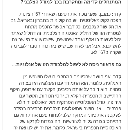
המתנחלים קדימה ומתקרבת בכך למודל הצלבני?
קדר:
כמובן, שאני מכיר את הטענה שאחרי 67' הציונות
הפכה לקולוניאליסטית ויש בה קולוניות בחברון ובאריאל. גם
את הקישור לצלבנים. כל דבר אפשר להכניס מתחת
למטריה הזו של דחליל האנלוגיה הצלבנית. זה דחליל שאתה
יכול לעשות בו אלף ואחד שימושים, שישכנעו את מי שרוצה
להשתכנע. אבל אני לא חושב שיש בזה כוח הסברי לגבי מה
שקרה ב67'. לא.
גם פראוור ניסה לא ליפול למלכודת הזו של אנלוגיות…
קדר:
אני חושב שהכיוונים המחקריים שלו הושפעו מן
האנלוגיה. כלומר, הוא התמודד עם האנלוגיה הזו בצורה
סמויה. הוא דיבר על אותם רכיבים; הקשר עם אירופה, היקף
ההתיישבות הכפרית-חקלאית, יחסי הכוחות, הקשר עם
אירופה, גודל האוכלוסייה הפרנקית מול האוכלוסייה הלא
פרנקית… אני חושב שהאנלוגיה הצלבנית הכתיבה במידה
לא קטנה את כיווני המחקר שלו. לפחות פעם אחת הוא גם
התייחס בצורה גלויה לשורשיות וההיצמדות לקרקע של
האוכלוסייה הכפרית בישראל. כלומר, את זה יש לנו ואת זה