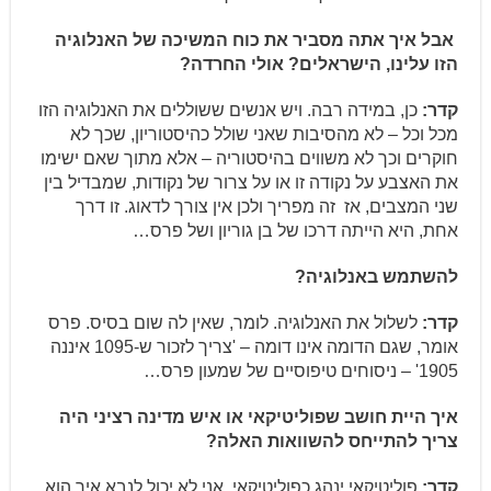
אבל איך אתה מסביר את כוח המשיכה של האנלוגיה
הזו עלינו, הישראלים? אולי החרדה?
קדר:
כן, במידה רבה. ויש אנשים ששוללים את האנלוגיה הזו
מכל וכל – לא מהסיבות שאני שולל כהיסטוריון, שכך לא
חוקרים וכך לא משווים בהיסטוריה – אלא מתוך שאם ישימו
את האצבע על נקודה זו או על צרור של נקודות, שמבדיל בין
שני המצבים, אז זה מפריך ולכן אין צורך לדאוג. זו דרך
אחת, היא הייתה דרכו של בן גוריון ושל פרס…
להשתמש באנלוגיה?
קדר:
לשלול את האנלוגיה. לומר, שאין לה שום בסיס. פרס
אומר, שגם הדומה אינו דומה – 'צריך לזכור ש-1095 איננה
1905' – ניסוחים טיפוסיים של שמעון פרס…
איך היית חושב שפוליטיקאי או איש מדינה רציני היה
צריך להתייחס להשוואות האלה?
קדר:
פוליטיקאי ינהג כפוליטיקאי, אני לא יכול לנבא איך הוא