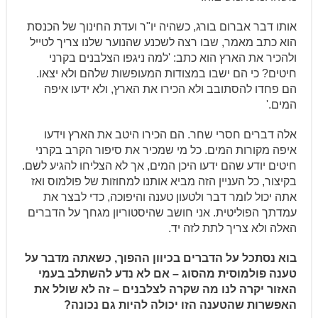
אותו דבר אברום בורג, כשהיה יו"ר ועדת החינוך של הכנסת
הוא כתב מאמר, שבו רצה לשכנע שהנוער שלנו צריך לטייל
ולהכיר את הארץ הוא כתב: 'למה ניגפו הצלבנים בקרני
חיטים? כי הם ישבו במצודות המעופשות שלהם ולא יצאו.
הם פחדו להסתובב ולא הכירו את הארץ, ולא ידעו איפה
המים.'
אלה דברים חסרי שחר. הם הכירו היטב את הארץ וידעו
איפה מקורות המים. כל מי שמכיר את סיפור הקרב בקרני
חיטים יודע שהם ידעו היכן המים, אך לא הצליחו להגיע לשם.
בקיצור, כל העניין הזה מביא אותנו למחוזות של פולמוס ואז
אתה יכול לומר דבר ולטעון טענה והיפוכה, כדי לבצר את
עמדתך הפוליטית. אני חושב שהיסטוריון מגחך על הדברים
האלה ולא צריך לתת לזה יד.
בוא נסתכל על הדברים בכיוון ההפוך, כשאתה מדבר על
טענה פולמוסית מהסוג – אם לא נדע להשתלב בעמי
האזור יקרה לנו מה שקרה לצלבנים – זה לא שולל את
האפשרות שהטענה הזו יכולה להיות גם נכונה?