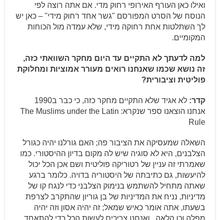
ואילו כאן העורף האירופי רחוק מדי. אם אתה רוצה לפי
הנוסח של הסרט המפורסם "גשר אחד רחוק מידי" – כאן יש
לך השתלטות אחת רחוקה מידי, שלא עמדה מול הכוחות
המקומיים.
למה לדעתך לא התקיים עד היום מחקר השוואתי כזה,
זה נושא שכמו שאנחנו רואים מעורר אמוציות ומחלוקת
פוליטית וציבורית?
קדר:
לא אגיד שלא התקיים מחקר כזה, כי כבר ב1990
אנחנו הוצאנו ספר שנקרא: The Muslims under the Latin
Rule
השאלה שמעסיקה את הציבור פה; האם גורלנו יהיה כגורל
הצלבנים, היא לא סוגיה שיש לה מקום בדיון ההיסטורי. כמו
שאמרתי זה עניין של רטוריקה פוליטית ושם אכן הכל יכול
להיעשות, גם כתיבתה של היסטוריה בדויה. כלומר ברגע
שאתה מתחיל להשתמש בנימוק הצלבני כדי לנגח קו של
מדיניות, נניח את המדיניות של בן גוריון שהתקרב לצרפת
בשעתו, אתה אומר כאיש שמאל; זה יהיה אסון וזה יהיה
מפלה וכן הלאה.. ואנחנו צריכים לעשות הכל כדי להתאחד