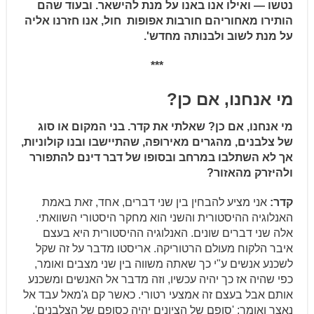
נטשו — ואילו אנו באנו על מנת להישאר. ובעוד שהם
הותירו מאחוריהם חורבות אפופות
חול, אנו חזרנו אליה
על מנת לשוב ולבנותה מחדש
'.
***
מי אנחנו, אם כן?
מי אנחנו, אם כן? שאלתי את קדר. בני המקום או סוג
של צלבנים, מהגרים מאירופה, שהתיישבו ובנו קולוניות,
אך לא השתלבו במרחב ובסופו של דבר דינם להתפורר
ולהיזרק מהאזור?
קדר:
אני מציע להבחין בין שני דברים, אחד, זאת באמת
האנלוגיה ההיסטורית והשני הוא מחקר היסטורי השוואתי.
אלה שני דברים שונים. האנלוגיה ההיסטורית היא בעצם
איבר הלקוח מעולם הרטוריקה. אריסטו מדבר על זה שקל
לשכנע אנשים ע"י כך שאתה משווה בין שני מצבים ואומר,
כפי שהיה אז כך יהיה עכשיו, וזה מדבר אל האנשים ומשכנע
אותם אבל בעצם זה אמצעי רטורי. כאשר קם ג'מאל עבד אל
נאצר ואומר: 'סופם של הציונים יהיה כסופם של הצלבנים',