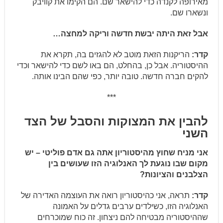
מאירופה לקנדה כדי להישאר שם. הם הקימו את קוויבק
ונשארו שם.
אבל זאת היתה יבשת חדשה וריקה למחצה…
קדר:
הריקנות הזאת מוטב לא להגזים בה, תקרא את
ההיסטוריה. אבל כן, בהחלט, הם באו לשם כדי להישאר וכדי
להקים חברה חדשה. טובה יותר, כפי שהם הבינו אותה.
***
להבין את המצוקות והסבל של הצד
השני
אני מניח שחוץ מהיסטוריון אתה גם אדם פוליטי – יש
מקום שבו נוגעת לך האנלוגיה הזו שעושים בין
הצלבנים והציונות?
קדר:
תראה, אני כהיסטוריון רואה את העוצמה האדירה של
האנלוגיה הזו, כשילדים ערבים גדלים על האמונה
שההיסטוריה מבטיחה להם ניצחון. זה כוח שמוכרחים