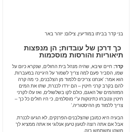
בני קדר בביתו במודיעין, צילום: יזהר באר
כך
דרכן של עובדות
;
הן מנפצות
תיאוריות והורסות מוסכמות
קדר:
חיים שיבא, שהיה מנהל בית החולים, שנקרא כיום על
שמו, הסביר פעם למה צריך לשמור על היגיינה במעברות.
הוא אמר: 'אנחנו צריכים ללמוד מן הצלבנים, כי מה קרה
להם בקרב קרני חיטין – הם ירדו לכנרת, שתו את המים
המזוהמים של האגם, כולם לקו בשלשולים, ואז עלו לקרני
חיטין ונטבחו כתינוקות ע"י מוסלמים, כי היו חולים כל כך –
צריך ללמוד מן ההיסטוריה.'
הבעיה היא כמובן שהצלבנים-הפרנקים, לא הגיעו לכנרת.
אבל אם אתה רוצה לטעון טיעון אנלוגי אז אתה ממציא לך
משהו ומשתמש בזה.