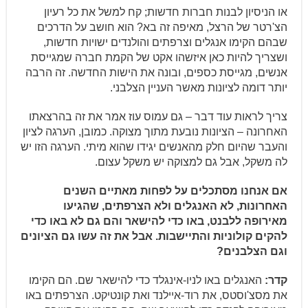
או הניסיון לבנות חברות חדשות; קח למשל את כל רעיון
הצ'רטר של הרצל, מאיפה זה בא? הוא חושב על הדרכים
שבהם הקימו אנגלים וצרפתים והולנדים ישויות חדשות,
ושצריך להיות כאן איזשהו אקט של הקמת חברה שמגייסת
אנשים, מגייסת כספים, ובונה את הישות החדשה. זה הרבה
יותר דומה לציונות מאשר העניין הצלבני.
צריך לראות עוד דבר – גם עמוס עוז אמר את זה בהרצאתו
האחרונה – הציונות נובעת מתוך מצוקה. כמובן, הערגה לציון
והעבר שהיום חלק מהאנשים יגידו שהוא מיתי. הערגה הזו יש
לה משקל, אבל גם למצוקה יש משקל עצום.
אם אנחנו מסתכלים על לפחות מאתיים השנים
האחרונות, לא האנגלים ולא הצרפתים, שהגיעו
מאירופה ללבנט, באו כדי להישאר והם גם לא באו כדי
להקים קולוניות והתיישבות. אבל את זה עשו גם הציונים
וגם הצלבנים?
קדר:
האנגלים באו לניו-אינגלד כדי להישאר שם. הם הקימו
את מסצ'וסטס, את רוד-איילנד ואת קונטיקט. הצרפתים באו