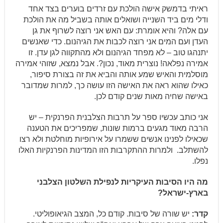
ראיתי בדמשק אישה הולכת עם זרדים בוערים בצד אחד
ודלי מים ביד השנייה ושואלים אותה בשביל מה את הולכת
עם אלה? והיא אומרת: עם האש אני רוצה לשרוף את גן
העדן ועם המים אני רוצה לכבות את הגיהנום. כדי שאנשים
יתנהגו טוב – לא מפחד הגיהנום ולא מהתקווה לגן עדן. זו
אמירה נפלאה! נוצרית מאוד, נכון?. אבל נמצא, שזוהי אמירה
מוסלמית והאיש שמע אותה והביא את זה בצורת סיפור,
כאילו שהוא ראה את האישה הזו עושה כך, למרות שמדובר
באישה שחיה מאות שנים קודם לכן.
אני כותב עכשיו ספר על תרבות הצלבנית הפרנקית – יש
הרבה מאוד מגעים ברמות שונות, שמפריכים את הטענה
שכאילו לפנינו אנשים ששמרו על אירופיות מוחלטת ולא רצו
להשתלב. ולמרות ההתקרבות הזו המדינות הפרנקיות האלו
נפלו.
מה היו הסיבות העיקריות לנפילת השלטון הצלבני
בארץ-ישראל?
קדר:
יש שורה של סיבות. קודם כל, המצב הגיאופוליטי.