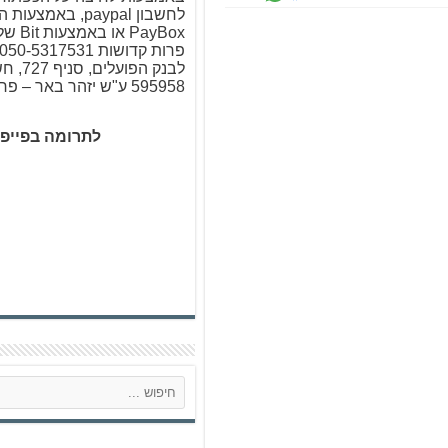
לחשבון paypal, באמ
PayBox א
לבנק הפו
595958 ע"ש יזהר באר – פרות קדושות
לתרומה בפייפ
ח
י
פ
ו