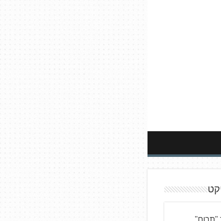
קט
"תרום"