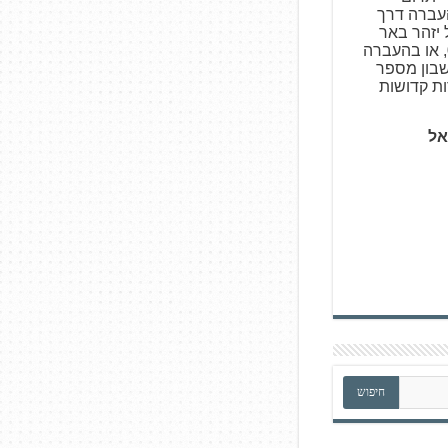
צעות העברה דרך
ו באמצעות Bit של יזהר באר
פרות קדושות 050-5317531, או בהעברה
עלים, סניף 727, חשבון מספר
אל
חיפוש