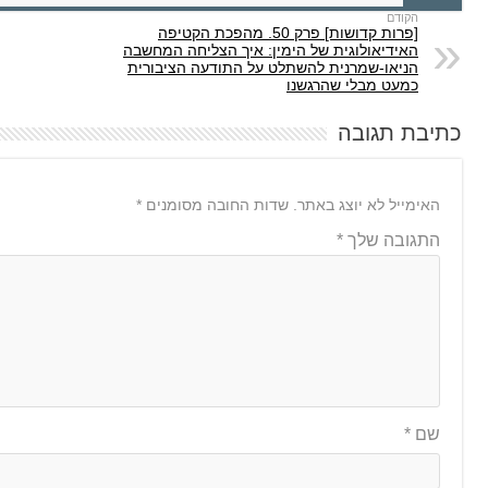
[פרות קדושות] פרק 50. מהפכת הקטיפה
האידיאולוגית של הימין: איך הצליחה המחשבה
הניאו-שמרנית להשתלט על התודעה הציבורית
כמעט מבלי שהרגשנו
כתיבת תגובה
האימייל לא יוצג באתר.
שדות החובה מסומנים
*
התגובה שלך
*
שם
*