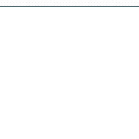
דלג
תוכן