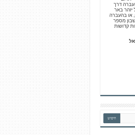
צעות העברה דרך
ו באמצעות Bit של יזהר באר
פרות קדושות 050-5317531, או בהעברה
עלים, סניף 727, חשבון מספר
אל
חיפוש