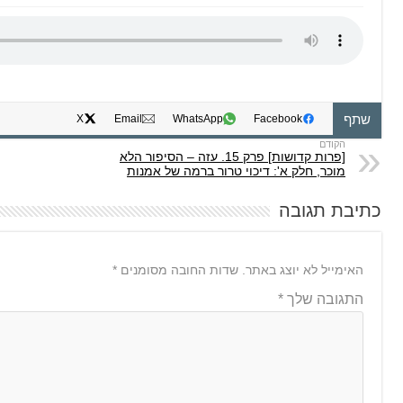
שתף
X
Email
WhatsApp
Facebook
[פרות קדושות] פרק 15. עזה – הסיפור הלא
מוכר, חלק א': דיכוי טרור ברמה של אמנות
כתיבת תגובה
האימייל לא יוצג באתר.
שדות החובה מסומנים
*
התגובה שלך
*