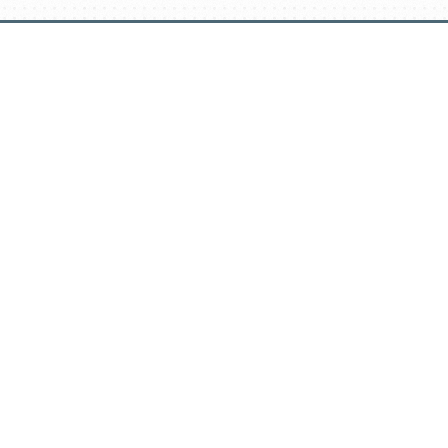
דלג
תוכן