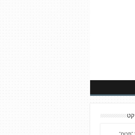
קט
"תרום"