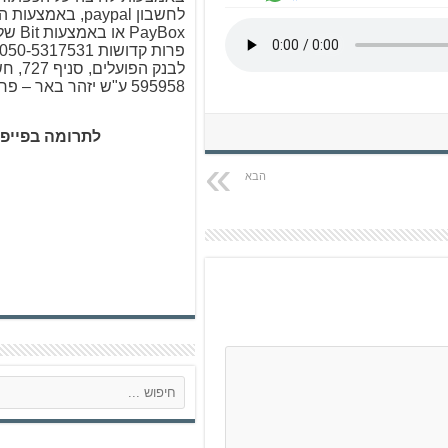
לחשבון paypal, באמ
PayBox א
לבנק הפו
595958 ע"ש יזהר באר – פרות קדושות
לתרומה בפייפ
ח
י
פ
ו