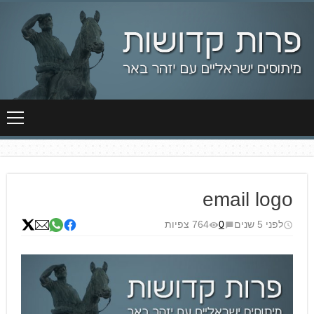
דלג
תוכן
email logo
לפני 5 שנים
0
764 צפיות