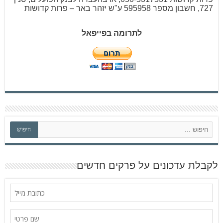
727, חשבון מספר 595958 ע"ש יזהר באר – פרות קדושות
לתרומה בפייפאל
ח
חיפוש
י
פ
ו
ש
לקבלת עדכונים על פרקים חדשים